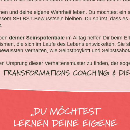
en und deine eigene Wahrheit leben. Du möchtest ein s
esem SELBST-Bewusstsein bleiben. Du spürst, dass es da
e.
eben
deiner Seinspotentiale
im Alltag helfen Dir beim 
en, die sich im Laufe des Lebens entwickelten. Sie 
ewussten Verhalten, wie Selbstboykott und Selbstsabot
Ursprung dieser Verhaltensmuster zu finden, der sog
TRANSFORMATIONS COACHING & DIE
„DU MÖCHTEST
LERNEN DEINE EIGENE