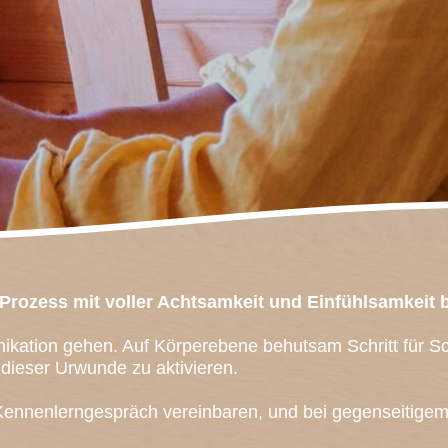
Prozess mit voller Achtsamkeit und Einfühlsamkeit b
kation gehen. Auf Körperebene behutsam Schritt für Sch
ieser Urwunde zu aktivieren.
 Kennenlerngespräch vereinbaren, und bei gegenseitige