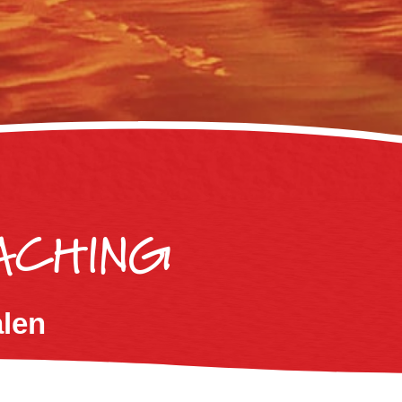
ACHING
alen