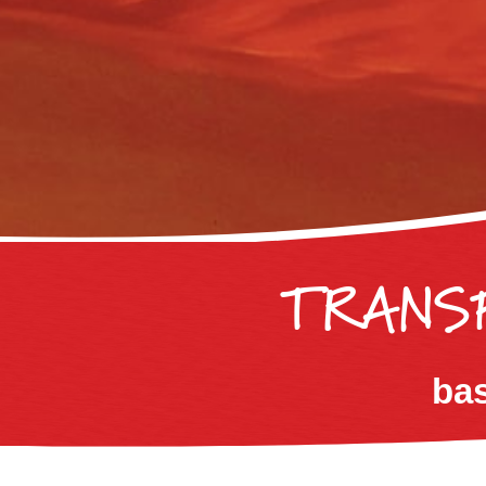
TRANS
bas