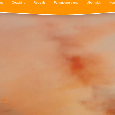
me
Coaching
Retreats
Ferienvermietung
Über mich
Kon