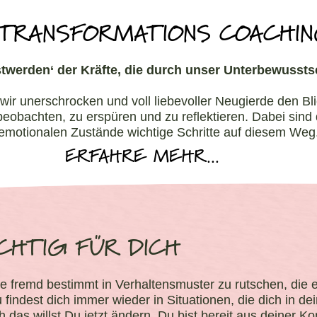
 TRANSFORMATIONS COACHI
twerden‘ der Kräfte, die durch unser Unterbewusstse
 wir unerschrocken und voll liebevoller Neugierde den B
beobachten, zu erspüren und zu reflektieren. Dabei sin
emotionalen Zustände wichtige Schritte auf diesem Weg
ERFAHRE MEHR...
CHTIG FÜR DICH
e fremd bestimmt in Verhaltensmuster zu rutschen, die es
findest dich immer wieder in Situationen, die dich in d
ch das willst Du jetzt ändern. Du bist bereit aus deiner